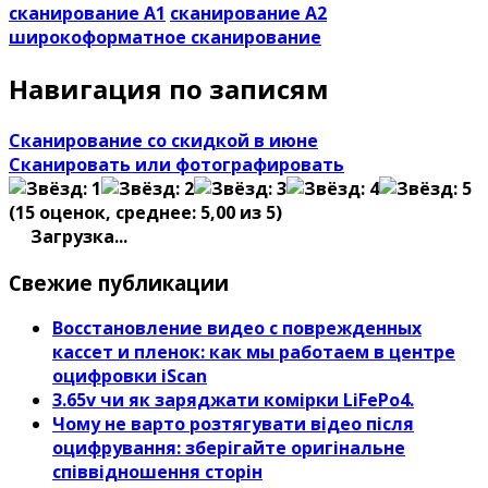
сканирование А1
сканирование А2
широкоформатное сканирование
Навигация по записям
Сканирование со скидкой в июне
Сканировать или фотографировать
(
15
оценок, среднее:
5,00
из 5)
Загрузка...
Свежие публикации
Восстановление видео с поврежденных
кассет и пленок: как мы работаем в центре
оцифровки iScan
3.65v чи як заряджати комірки LiFePo4.
Чому не варто розтягувати відео після
оцифрування: зберігайте оригінальне
співвідношення сторін