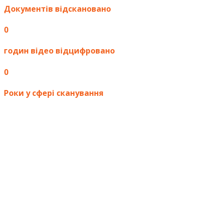
Документів відскановано
0
годин відео відцифровано
0
Роки у сфері сканування
Що кажуть про нас клієнти?
Тут представлено кілька відгуків замовників, які