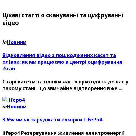
Цікаві статті о скануванні та цифруванні
відео
in
Новини
Відновлення відео з пошкоджених касет та
плівок: як ми працюємо в центрі оцифрування
iScan
Старі касети та плівки часто приходять до нас у
такому стані, що звичайне відтворення вже ...
in
Новини
3.65v чи як заряджати комірки LiFePo4.
lifepo4 Резервування живлення електроенергії