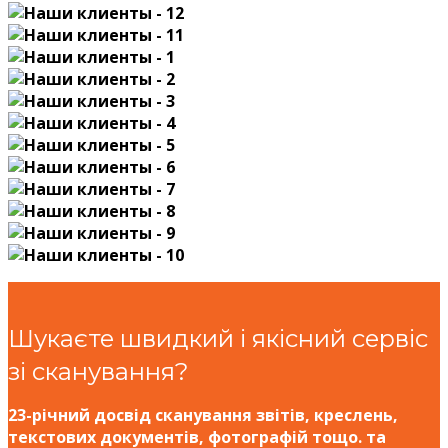
Шукаєте швидкий і якісний сервіс
зі сканування?
23-річний досвід сканування звітів, креслень,
текстових документів, фотографій тощо. та