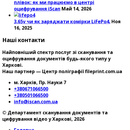
плівок: як ми працюємо в центрі
оцифрування iScan
Май 14, 2026
3.65v чи як заряджати комірки LiFePo4.
Ноя
16, 2025
Наші контакти
Найповніший спектр послуг зі сканування та
оцифрування документів будь-якого типу у
Харкові.
Наш партнер — Центр поліграфії fileprint.com.ua
м. Харків, Пр. Науки 7
+380671066500
+380501066500
info@iscan.com.ua
© Департамент сканування документів та
цифрування відео у Харкові, 2026