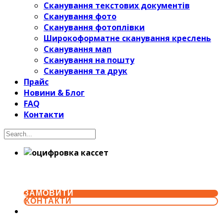
Сканування текстових документів
Сканування фото
Сканування фотоплівки
Широкоформатне сканування креслень
Сканування мап
Сканування на пошту
Сканування та друк
Прайс
Новини & Блог
FAQ
Контакти
Цифрування касет VHS, HI8, MIVIDV, VH
оптимізацією файлів. Запис в MP4, MKV, 
ЗАМОВИТИ
КОНТАКТИ