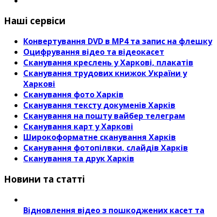
Наші сервіси
Конвертування DVD в MP4 та запис на флешку
Оцифрування відео та відеокасет
Сканування креслень у Харкові, плакатів
Сканування трудових книжок України у
Харкові
Сканування фото Харків
Сканування тексту докуменів Харків
Сканування на пошту вайбер телеграм
Сканування карт у Харкові
Широкоформатне сканування Харків
Сканування фотопілвки, слайдів Харків
Сканування та друк Харків
Новини та статті
Відновлення відео з пошкоджених касет та