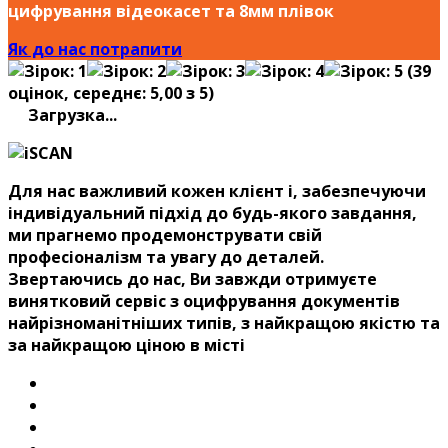
цифрування відеокасет та 8мм плівок
Як до нас потрапити
(
39
оцінок, середнє:
5,00
з 5)
Загрузка...
Для нас важливий кожен клієнт і, забезпечуючи
індивідуальний підхід до будь-якого завдання,
ми прагнемо продемонструвати свій
професіоналізм та увагу до деталей.
Звертаючись до нас, Ви завжди отримуєте
винятковий сервіс з оцифрування документів
найрізноманітніших типів, з найкращою якістю та
за найкращою ціною в місті