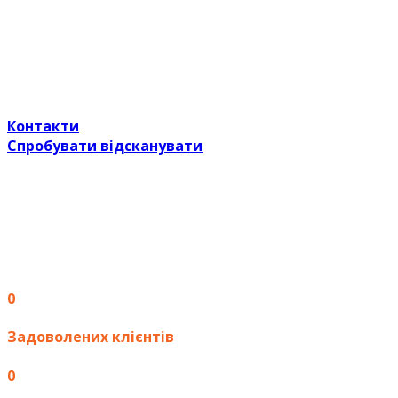
Досвід роботи у сфері оцифрування та друку
документів у Харкові понад 20 років дозволяє нам
надавати послуги дуже високої якості за
мінімальною ціною
Контакти
Спробувати відсканувати
0
Задоволених клієнтів
0