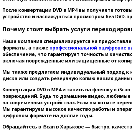
После
конвертации DVD в MP4
вы получаете готовы
устройство и наслаждаться просмотром без DVD-п
Почему стоит выбрать услуги перекодирова
Наша компания специализируется на предоставле
форматы, а также
профессиональной оцифровке в
обеспечение, что гарантирует точность и качест
включая поврежденные или защищенные от копир
Мы также предлагаем индивидуальный подход к ка
диска или создать резервную копию ваших данных
Конвертация DVD в MP4 и запись на флешку в iSca
повреждений. Будь то домашние видео, любимые 
на современных устройствах. Если вы хотите пере
Мы гарантируем высокое качество работы и опера
цифровом формате на долгие годы.
Обращайтесь в iScan в Харькове — быстро, качеств