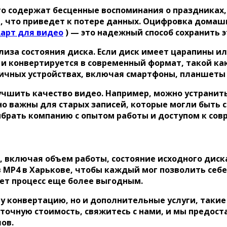
то содержат бесценные воспоминания о праздниках
, что приведет к потере данных. Оцифровка домаш
арт для видео
) — это надежный способ сохранить 
лиза состояния диска. Если диск имеет царапины 
 и конвертируется в современный формат, такой ка
зличных устройствах, включая смартфоны, планшеты
чшить качество видео. Например, можно устранит
о важны для старых записей, которые могли быть 
ыбрать компанию с опытом работы и доступом к со
в, включая объем работы, состояние исходного дис
 MP4 в Харькове, чтобы каждый мог позволить себе
ет процесс еще более выгодным.
му конвертацию, но и дополнительные услуги, таки
ь точную стоимость, свяжитесь с нами, и мы предо
ов.