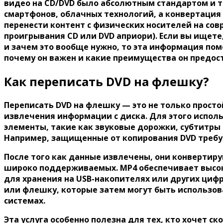
видео на CD/DVD было абсолютным стандартом и т
смартфонов, облачных технологий, а конвертация D
перенести контент с физических носителей на со
проигрывания CD или DVD априори). Если вы ищете
и зачем это вообще нужно, то эта информация помо
почему он важен и какие преимущества он предос
Как переписать DVD на флешку?
Переписать DVD на флешку — это не только просто
извлечения информации с диска. Для этого испол
элементы, такие как звуковые дорожки, субтитры
Например, защищенные от копирования DVD требу
После того как данные извлечены, они конвертиру
широко поддерживаемых. MP4 обеспечивает высок
для хранения на USB-накопителях или других циф
или флешку, которые затем могут быть использо
системах.
Эта услуга особенно полезна для тех, кто хочет с