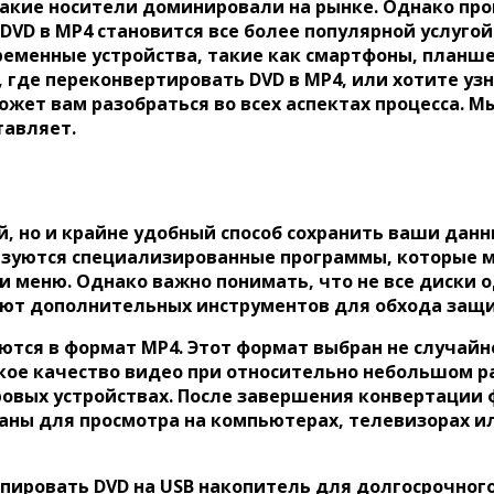
акие носители доминировали на рынке. Однако прог
VD в MP4 становится все более популярной услугой.
временные устройства, такие как смартфоны, планш
, где переконвертировать DVD в MP4, или хотите у
жет вам разобраться во всех аспектах процесса. Мы
тавляет.
й, но и крайне удобный способ сохранить ваши данн
ьзуются специализированные программы, которые м
 и меню. Однако важно понимать, что не все диски
ют дополнительных инструментов для обхода защи
ются в формат MP4. Этот формат выбран не случайн
ое качество видео при относительно небольшом р
ровых устройствах. После завершения конвертации
ваны для просмотра на компьютерах, телевизорах
копировать DVD на USB накопитель для долгосрочно