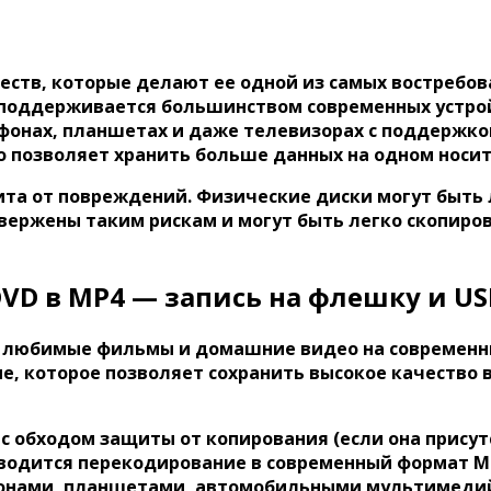
ств, которые делают ее одной из самых востребова
поддерживается большинством современных устройс
фонах, планшетах и даже телевизорах с поддержко
о позволяет хранить больше данных на одном носит
а от повреждений. Физические диски могут быть л
вержены таким рискам и могут быть легко скопиров
VD в MP4 — запись на флешку и U
 любимые фильмы и домашние видео на современн
е, которое позволяет сохранить высокое качество
с
обходом защиты от копирования
(если она присут
зводится
перекодирование в современный формат MP4
фонами, планшетами, автомобильными мультимедий